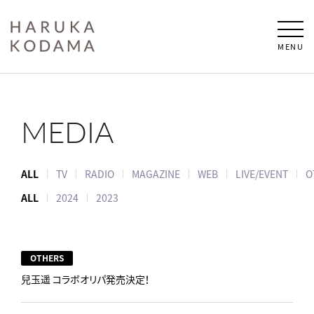
MENU
MEDIA
ALL
TV
RADIO
MAGAZINE
WEB
LIVE/EVENT
O
ALL
2024
2023
OTHERS
兒玉遥 コラボオリパ発売決定！