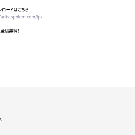
ンロードはこちら
/artistspoken.com/lp/
組全編無料！
A