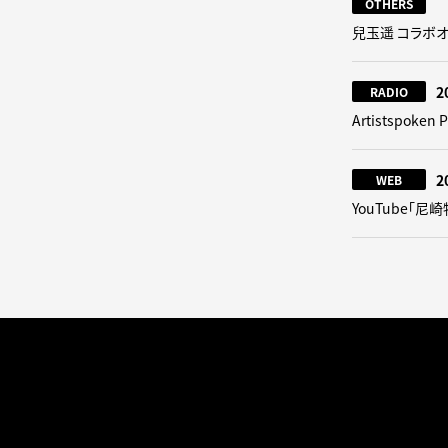
OTHERS
兒玉遥 コラボ
2
RADIO
Artistspoke
2
WEB
YouTube「