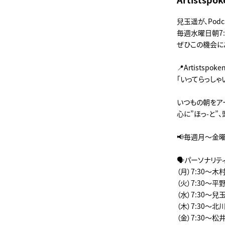
兒玉遥が、Pod
毎週水曜日朝7:
ぜひこの機会に
📍Artistspo
「いってらっしゃ
いつもの朝をアー
心に”ほっ-と”、
📢毎週月～金
🗣️パーソナリテ
（月）7:30～木
（火）7:30～平
（水）7:30～兒
（木）7:30～北
（金）7:30～松井