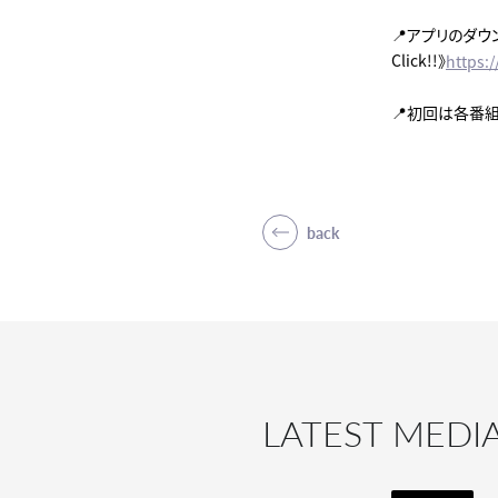
📍アプリのダウ
Click!!》
https:/
📍初回は各番
back
LATEST MEDI