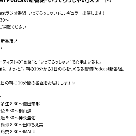
castラジオ番組「いってらっしゃい」にレギュラー出演します！
30～！
ご視聴ください！
ken新番組📍
い」
ティストの”言葉”と ”いってらっしゃい”で心地よい朝に。
頭に”すっ-と”。 朝の10分から1日の心をつくる朝習慣Podcast新番組。
曜日の朝に 10分間の番組をお届けします✨
ィ
村多江 8:30～織田奈那
野綾 8:30～桐山漣
玉遥 8:30～神永圭佑
川尚弥 8:30～田中ちえ美
玲奈 8:30～IMALU