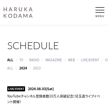
MENU
SCHEDULE
ALL
TV
RADIO
MAGAZINE
WEB
LIVE/EVENT
O
ALL
2024
2023
2024.08.03
[Sat]
LIVE/EVENT
YouTubeチャンネル登録者数10万人突破記念！兒玉遥ライブイベ
ント開催！