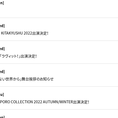
un]
ed]
KITAKYUSHU 2022出演決定！
ed]
S「ラヴィット！」出演決定！
ed]
ない世界から」舞台挨拶のお知らせ
hu]
ORO COLLECTION 2022 AUTUMN/WINTER出演決定！
on]