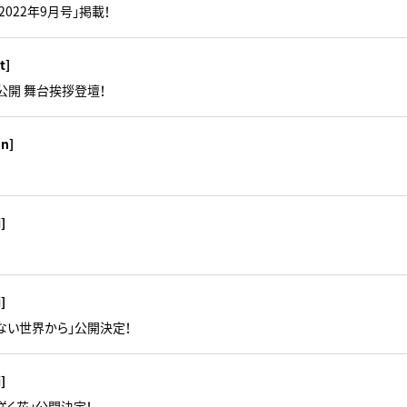
2022年9月号」掲載！
t]
公開 舞台挨拶登壇！
un]
！
i]
i]
ない世界から」公開決定！
i]
咲く花」公開決定！