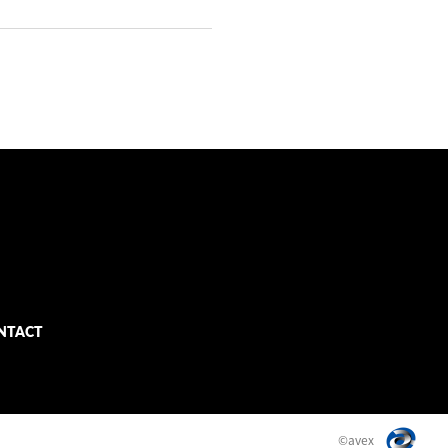
NTACT
©avex