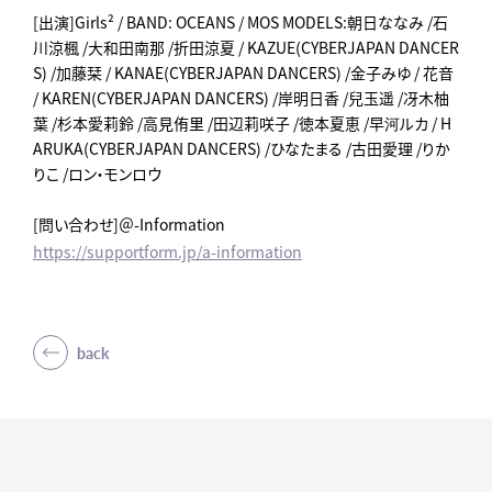
[出演]Girls² / BAND: OCEANS / MOS MODELS:朝日ななみ /石
川涼楓 /大和田南那 /折田涼夏 / KAZUE(CYBERJAPAN DANCER
S) /加藤栞 / KANAE(CYBERJAPAN DANCERS) /金子みゆ / 花音
/ KAREN(CYBERJAPAN DANCERS) /岸明日香 /兒玉遥 /冴木柚
葉 /杉本愛莉鈴 /高見侑里 /田辺莉咲子 /徳本夏恵 /早河ルカ / H
ARUKA(CYBERJAPAN DANCERS) /ひなたまる /古田愛理 /りか
りこ /ロン・モンロウ
[問い合わせ]＠-Information
https://supportform.jp/a-information
back